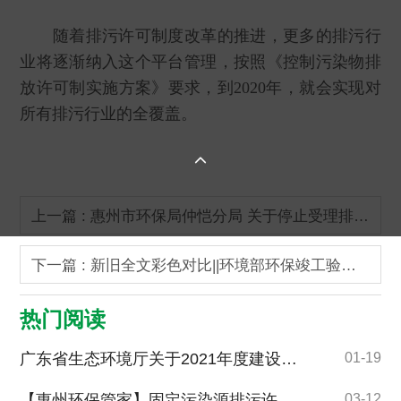
随着排污许可制度改革的推进，更多的排污行
业将逐渐纳入这个平台管理，按照《控制污染物排
放许可制实施方案》要求，到2020年，就会实现对
所有排污行业的全覆盖。

上一篇 : 惠州市环保局仲恺分局 关于停止受理排污费申报有关事项的公告
下一篇 : 新旧全文彩色对比||环境部环保竣工验收技术指南污染影响类！多方面不一样
热门阅读
广东省生态环境厅关于2021年度建设项目环境保护“三同时”和竣工环境保护设施自主验收专项检查情况通报 环保竣工验收
01-19
【惠州环保管家】固定污染源排污许可分类管理名录（2017年版）
03-12