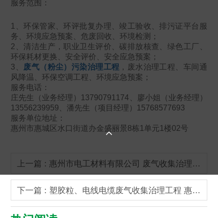
服务范围：
1、环保管家、
环评批复办理、
竣工验收、排污证平台服
务、
环境应急预案
、危废回收、环境检测；
2、清洁生产，职业卫生评价、碳排放核查、绿色工厂、
环保耗材更换、安全评价、安全应急预案；
3、
废气（粉尘）污染治理工程
，废水治理工程、车间通
风降温、环保空调工程、环境应急预案；
服务电话：
庄先生（业务经理）13790791174、廖小姐（业务经理）
13556239959、潘先生（项目经理）15768577693
服务单位地址：
惠州市惠城区水口街道办金盛丽景8栋1单元1楼02号

上一篇 : 惠州市电工材料有限公司 废气收集治理工程
下一篇 : 塑胶粒、电线电缆废气收集治理工程 惠州环保公司 惠州废气处理