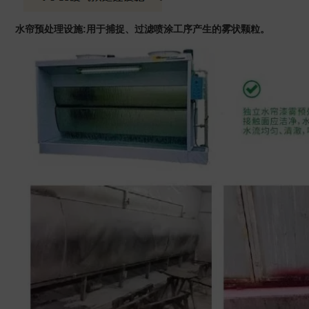
水帘预处理设施:用于捕捉、过滤喷涂工序产生的雾状颗粒。